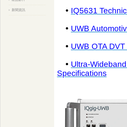
•
IQ5631 Technica
新聞資訊
•
UWB Automotive
•
UWB OTA DVT 
•
Ultra-Wideband
Specifications