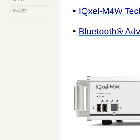
•
IQxel-M4W Tech
新聞資訊
•
Bluetooth® Ad