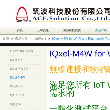
首頁
公司資訊
儀器租賃買賣
產品方案
首頁
>
產品方案
>
LitePoint
>
IQxel-M4W for Wi-Fi and Bluetooth® Tes
IQxel-M4W for W
LitePoint產品簡介
IQxel-MX
無線連接和物聯
IQxel-MW 7G
IQxel-M4W
滿足您所有 IoT
IQcell-5G
需求的
IQFR1-RU
IQgig-5G
一體化測試平台