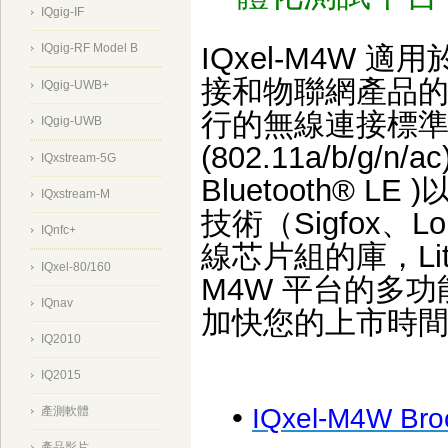
IQgig-IF
IQgig-RF Model B
IQxel-M4W
接和物聯網產品
IQgig-UWB+
行的無線連接標準：WLA
IQgig-UWB
(802.11a/b/g/n
IQxstream-5G
Bluetooth® LE
IQxstream-M
技術（Sigfox
IQnfc+
線芯片組的庫，LitePo
IQxel-80/160
M4W 平台的多
IQnav
加快您的上市時
IQ2010
IQ2015
•
IQxel-M4W Bro
產測軟體
產品影片