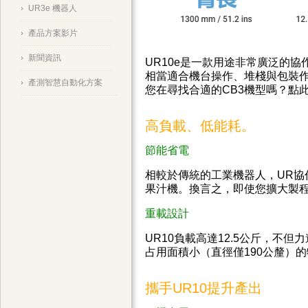
UR3e 機器人
產品方案影片
新聞資訊
UR10e是一款用途非常廣泛的協
相當適合機台操作、堆棧與包裝作
產測智慧自動化方案
您在尋找合適的CB3機型嗎？點
高負載、低能耗。
節能省電
相較於傳統的工業機器人，UR協
果汁機。換言之，即使您擴大製
重載設計
UR10負載高達12.5公斤，不
占用面積小（直徑僅190公釐）
攜手UR10提升產出