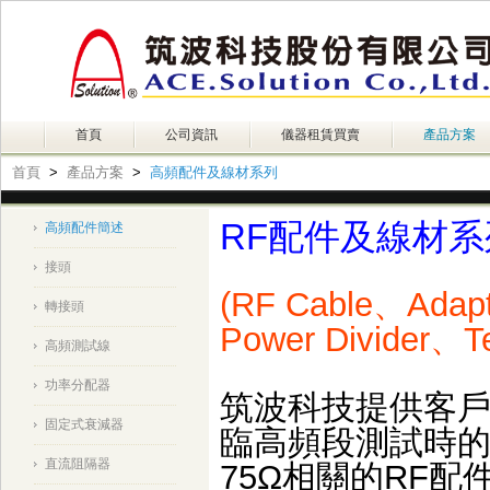
首頁
公司資訊
儀器租賃買賣
產品方案
首頁
>
產品方案
>
高頻配件及線材系列
RF配件及線材系
高頻配件簡述
接頭
(RF Cable、Adap
轉接頭
Power Divider、Ter
高頻測試線
功率分配器
筑波科技提供客
固定式衰減器
臨高頻段測試時的
直流阻隔器
75Ω相關的RF配件線